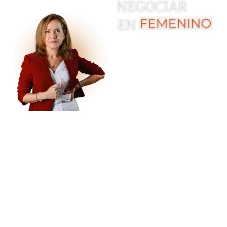
Aprende a
cerrar
acuerdos con
confianza y
poder.
Inscríbete a la
Masterclass
GRATUITA en la que
aprenderás técnicas
de negociación que
te permitirán
comunicar tu valor
con claridad y