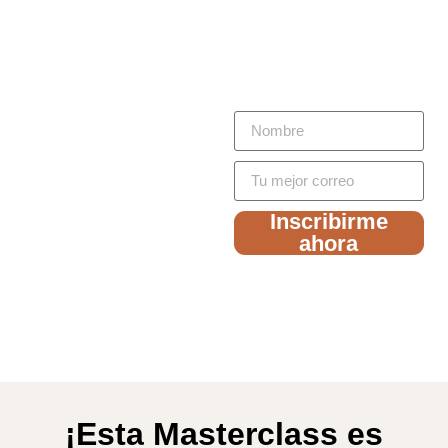
asegurar acuerdos
que realmente te
beneficiarán.
Inscribirme
ahora
Fecha: Lunes 25
de noviembre a
las 20:00 hrs
¡Esta Masterclass es